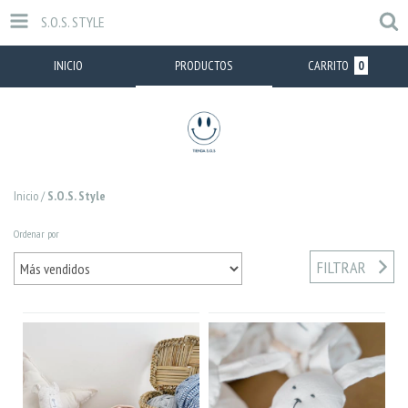
S.O.S. STYLE
INICIO
PRODUCTOS
CARRITO
0
Inicio
/
S.O.S. Style
Ordenar por
FILTRAR