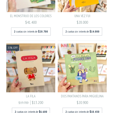
EL MONSTRUO DE LOS COLORES
UNA VEZ FUI
$41.400
$28.000
2
cuotas sin interés de
$20.700
2
cuotas sin interés de
$14.000
33
%
OFF
LA FILA
DOS PANTANOS PARA MIGUELINA
$13.200
$20.900
$19.700
2
cuotas sin interés de
$6.600
2
cuotas sin interés de
$10.450