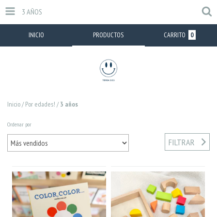
3 AÑOS
INICIO
PRODUCTOS
CARRITO
0
Inicio
/
Por edades!
/
3 años
Ordenar por
FILTRAR