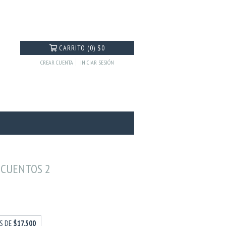
CARRITO
(
0
)
$0
CREAR CUENTA
INICIAR SESIÓN
 CUENTOS 2
ÉS DE
$17.500