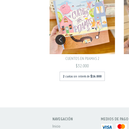
UM DE STICKERS
CUENTOS EN PIJAMAS 2
$19.500
$32.000
 sin interés de
$9.750
2
cuotas sin interés de
$16.000
NAVEGACIÓN
MEDIOS DE PAGO
Inicio