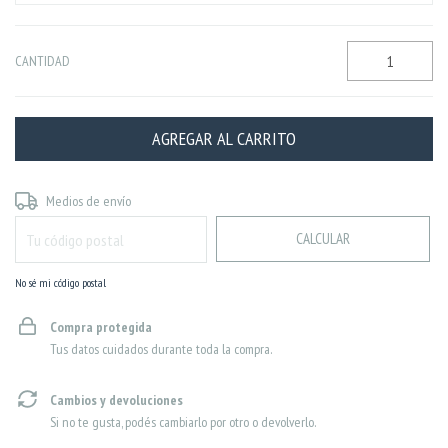
CANTIDAD
CAMBIAR CP
Entregas para el CP:
Medios de envío
CALCULAR
No sé mi código postal
Compra protegida
Tus datos cuidados durante toda la compra.
Cambios y devoluciones
Si no te gusta, podés cambiarlo por otro o devolverlo.